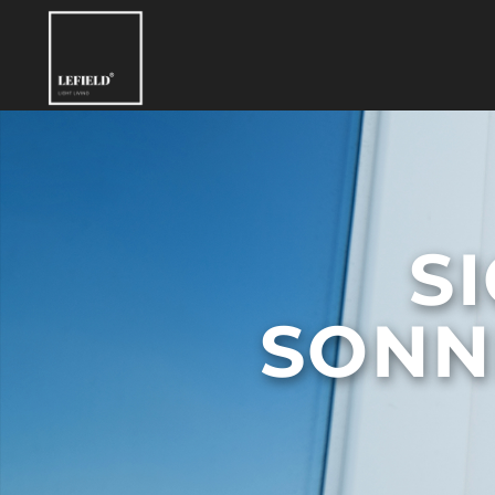
Fensterfolien von LEFIELD
S
SONN