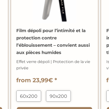
Film dépoli pour l’intimité et la
F
protection contre
i
l’éblouissement – convient aussi
p
aux pièces humides
t
Effet verre dépoli
|
Protection de la vie
I
privée
v
from 23,99€ *
60x200
90x200