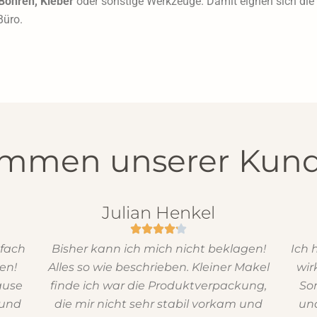
Bohren, Kleber
oder sonstige Werkzeuge. Damit eignen sich die F
Büro.
immen unserer Kun
Julian Henkel
nfach
Bisher kann ich mich nicht beklagen!
Ich 
en!
Alles so wie beschrieben. Kleiner Makel
wir
ause
finde ich war die Produktverpackung,
So
 und
die mir nicht sehr stabil vorkam und
und