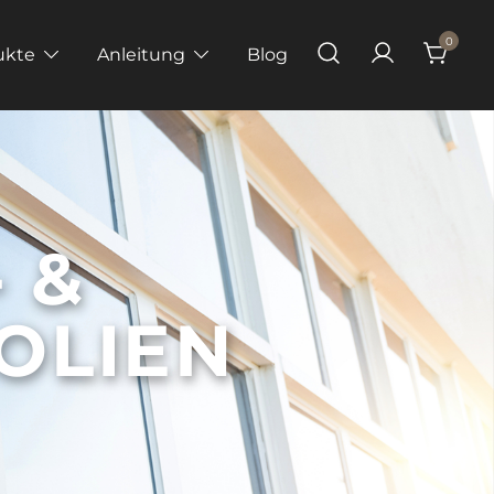
0
ukte
Anleitung
Blog
 &
OLIEN