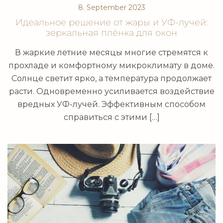
8. September 2023
Идеальное решение от жары и УФ-лучей:
зеркальная плёнка для окон
В жаркие летние месяцы многие стремятся к
прохладе и комфортному микроклимату в доме.
Солнце светит ярко, а температура продолжает
расти. Одновременно усиливается воздействие
вредных УФ-лучей. Эффективным способом
справиться с этими […]